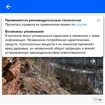
Алтай сегодня
Применяются рекомендательные технологии
added a photo
Прочитать правила их применении можно по
ссылке
.
24 Nov в 07:21
Возможны упоминания
В контенте могут упоминаться наркотики и связанная с ними
информация. Незаконное потребление наркотических
средств, психотропных веществ и их аналогов причиняет
вред здоровью, их незаконный оборот запрещён и влечёт
установленную законодательством ответственность