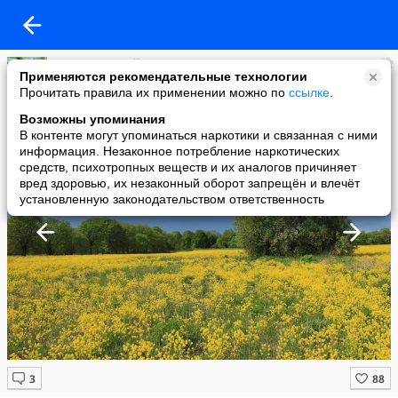
Блог: Геннадий Андреев
Применяются рекомендательные технологии
added a photo
Прочитать правила их применении можно по
ссылке
.
11 Aug в 17:33
Возможны упоминания
В контенте могут упоминаться наркотики и связанная с ними
информация. Незаконное потребление наркотических
средств, психотропных веществ и их аналогов причиняет
вред здоровью, их незаконный оборот запрещён и влечёт
установленную законодательством ответственность