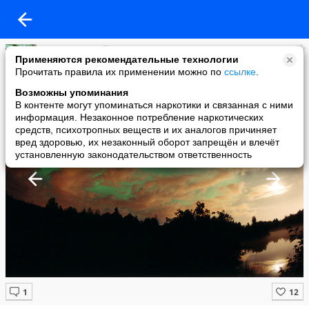
Блог: Геннадий Андреев
Применяются рекомендательные технологии
added a photo
Прочитать правила их применении можно по
ссылке
.
06 Mar в 12:34
Возможны упоминания
В контенте могут упоминаться наркотики и связанная с ними
информация. Незаконное потребление наркотических
средств, психотропных веществ и их аналогов причиняет
вред здоровью, их незаконный оборот запрещён и влечёт
установленную законодательством ответственность