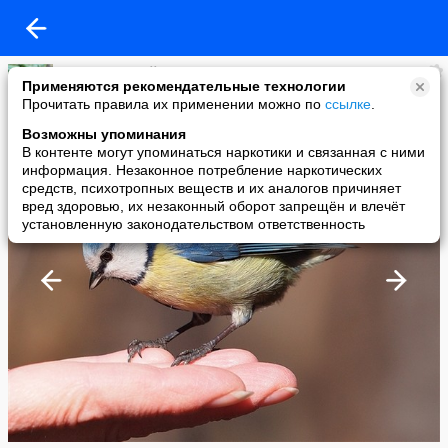
Блог: Геннадий Андреев
Применяются рекомендательные технологии
added a photo
Прочитать правила их применении можно по
ссылке
.
04 Mar в 16:17
Возможны упоминания
В контенте могут упоминаться наркотики и связанная с ними
информация. Незаконное потребление наркотических
средств, психотропных веществ и их аналогов причиняет
вред здоровью, их незаконный оборот запрещён и влечёт
установленную законодательством ответственность