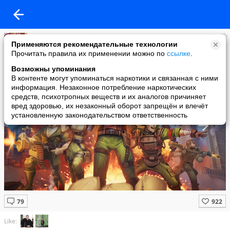
Игра «Кризис!» – официальная группа
Применяются рекомендательные технологии
added a photo
Прочитать правила их применении можно по
ссылке
.
06 Jun в 11:59
Возможны упоминания
В контенте могут упоминаться наркотики и связанная с ними
информация. Незаконное потребление наркотических
средств, психотропных веществ и их аналогов причиняет
вред здоровью, их незаконный оборот запрещён и влечёт
установленную законодательством ответственность
Like: