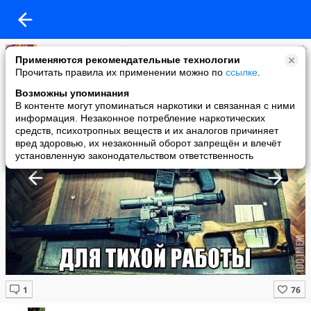
Игра «Кризис!» – официальная группа
Применяются рекомендательные технологии
added a photo
Прочитать правила их применении можно по
ссылке
.
30 Jun в 16:20
Возможны упоминания
В контенте могут упоминаться наркотики и связанная с ними
информация. Незаконное потребление наркотических
средств, психотропных веществ и их аналогов причиняет
вред здоровью, их незаконный оборот запрещён и влечёт
установленную законодательством ответственность