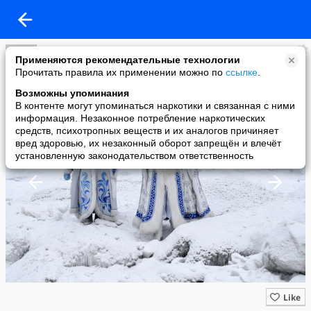
Дед Мороз и Снегурочка!!!
Применяются рекомендательные технологии
added a photo
Прочитать правила их применении можно по
ссылке
.
22 Feb в 15:29
Возможны упоминания
В контенте могут упоминаться наркотики и связанная с ними
информация. Незаконное потребление наркотических
средств, психотропных веществ и их аналогов причиняет
вред здоровью, их незаконный оборот запрещён и влечёт
установленную законодательством ответственность
Like