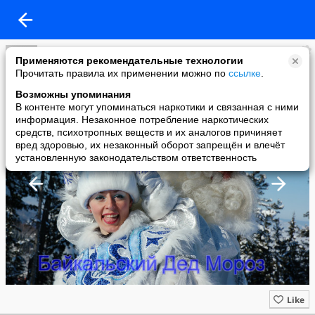
Дед Мороз и Снегурочка!!!
Применяются рекомендательные технологии
added a photo
Прочитать правила их применении можно по
ссылке
.
02 Sep в 17:39
Возможны упоминания
В контенте могут упоминаться наркотики и связанная с ними
информация. Незаконное потребление наркотических
средств, психотропных веществ и их аналогов причиняет
вред здоровью, их незаконный оборот запрещён и влечёт
установленную законодательством ответственность
Like