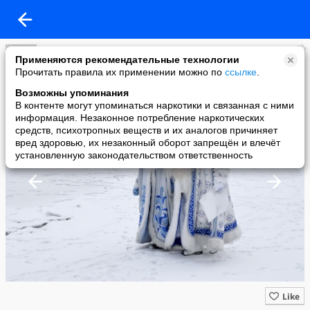
Дед Мороз и Снегурочка!!!
Применяются рекомендательные технологии
added a photo
Прочитать правила их применении можно по
ссылке
.
22 Feb в 15:29
Возможны упоминания
В контенте могут упоминаться наркотики и связанная с ними
информация. Незаконное потребление наркотических
средств, психотропных веществ и их аналогов причиняет
вред здоровью, их незаконный оборот запрещён и влечёт
установленную законодательством ответственность
Like