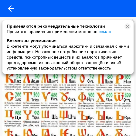
Europa Plus TV
Применяются рекомендательные технологии
added a photo
Прочитать правила их применении можно по
ссылке
.
03 May в 11:51
Возможны упоминания
В контенте могут упоминаться наркотики и связанная с ними
информация. Незаконное потребление наркотических
средств, психотропных веществ и их аналогов причиняет
вред здоровью, их незаконный оборот запрещён и влечёт
установленную законодательством ответственность