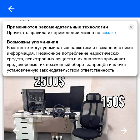
ḾẰЯǨ
Применяются рекомендательные технологии
added a photo
Прочитать правила их применении можно по
ссылке
.
13 Dec в 19:30
Возможны упоминания
В контенте могут упоминаться наркотики и связанная с ними
информация. Незаконное потребление наркотических
средств, психотропных веществ и их аналогов причиняет
вред здоровью, их незаконный оборот запрещён и влечёт
установленную законодательством ответственность