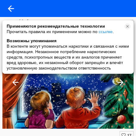
ḾẰЯǨ
Применяются рекомендательные технологии
added a photo
Прочитать правила их применении можно по
ссылке
.
14 Dec в 21:26
Возможны упоминания
В контенте могут упоминаться наркотики и связанная с ними
информация. Незаконное потребление наркотических
средств, психотропных веществ и их аналогов причиняет
вред здоровью, их незаконный оборот запрещён и влечёт
установленную законодательством ответственность