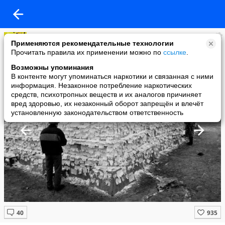
ЮМОР
Применяются рекомендательные технологии
added a photo
Прочитать правила их применении можно по
ссылке
.
12 Jun в 20:02
Возможны упоминания
В контенте могут упоминаться наркотики и связанная с ними
информация. Незаконное потребление наркотических
средств, психотропных веществ и их аналогов причиняет
вред здоровью, их незаконный оборот запрещён и влечёт
установленную законодательством ответственность