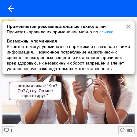
ЮМОР
Применяются рекомендательные технологии
added a photo
Прочитать правила их применении можно по
ссылке
.
17 Jun в 19:00
Возможны упоминания
В контенте могут упоминаться наркотики и связанная с ними
информация. Незаконное потребление наркотических
средств, психотропных веществ и их аналогов причиняет
вред здоровью, их незаконный оборот запрещён и влечёт
установленную законодательством ответственность