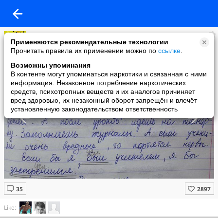
ЮМОР
Применяются рекомендательные технологии
added a photo
Прочитать правила их применении можно по
ссылке
.
12 Jun в 20:03
Возможны упоминания
В контенте могут упоминаться наркотики и связанная с ними
информация. Незаконное потребление наркотических
средств, психотропных веществ и их аналогов причиняет
вред здоровью, их незаконный оборот запрещён и влечёт
установленную законодательством ответственность
Like: