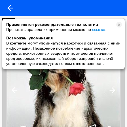
Мужчина и Женщина - две природы!?
Применяются рекомендательные технологии
added a photo
Прочитать правила их применении можно по
ссылке
.
12 Jan в 21:09
Возможны упоминания
В контенте могут упоминаться наркотики и связанная с ними
информация. Незаконное потребление наркотических
средств, психотропных веществ и их аналогов причиняет
вред здоровью, их незаконный оборот запрещён и влечёт
установленную законодательством ответственность