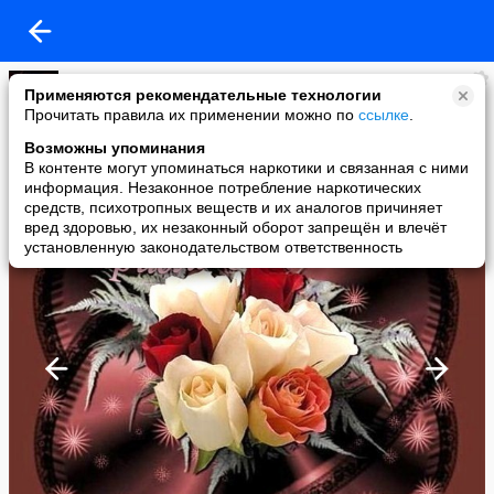
Мужчина и Женщина - две природы!?
Применяются рекомендательные технологии
added a photo
Прочитать правила их применении можно по
ссылке
.
15 Feb в 06:58
Возможны упоминания
В контенте могут упоминаться наркотики и связанная с ними
информация. Незаконное потребление наркотических
средств, психотропных веществ и их аналогов причиняет
вред здоровью, их незаконный оборот запрещён и влечёт
установленную законодательством ответственность