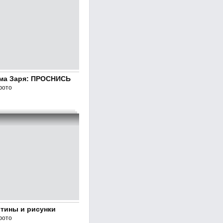
ма Заря: ПРОСНИСЬ
фото
ртины и рисунки
фото