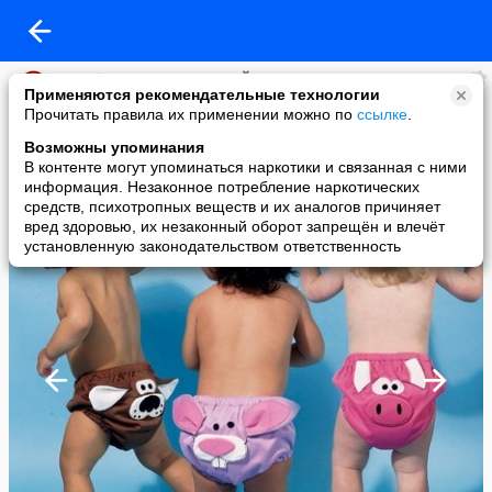
Клуб "РАДУГА РУКОДЕЛИЙ"
Применяются рекомендательные технологии
added a photo
Прочитать правила их применении можно по
ссылке
.
01 May в 11:51
Возможны упоминания
В контенте могут упоминаться наркотики и связанная с ними
информация. Незаконное потребление наркотических
средств, психотропных веществ и их аналогов причиняет
вред здоровью, их незаконный оборот запрещён и влечёт
установленную законодательством ответственность