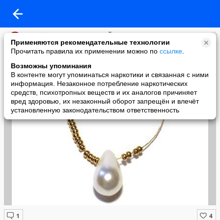
Клуб "РАДУГА РУКОДЕЛИЙ"
Применяются рекомендательные технологии
added a photo
Прочитать правила их применении можно по
ссылке
.
01 May в 11:54
Возможны упоминания
В контенте могут упоминаться наркотики и связанная с ними
информация. Незаконное потребление наркотических
средств, психотропных веществ и их аналогов причиняет
вред здоровью, их незаконный оборот запрещён и влечёт
установленную законодательством ответственность