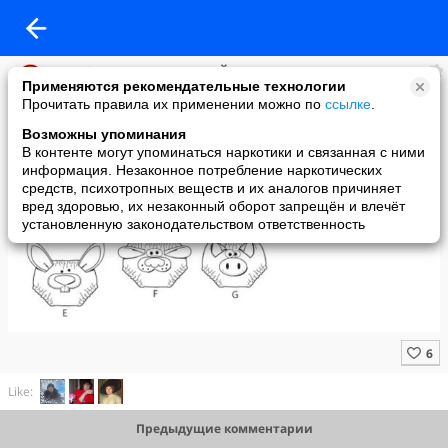
Клуб "РАДУГА РУКОДЕЛИЙ"
Применяются рекомендательные технологии
added a photo
Прочитать правила их применении можно по
ссылке
.
01 May в 11:52
Возможны упоминания
В контенте могут упоминаться наркотики и связанная с ними
информация. Незаконное потребление наркотических
средств, психотропных веществ и их аналогов причиняет
вред здоровью, их незаконный оборот запрещён и влечёт
установленную законодательством ответственность
Like:
Предыдущие комментарии