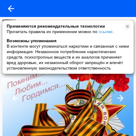
Рыбалка, охота и отдых в России!
Применяются рекомендательные технологии
added a photo
Прочитать правила их применении можно по
ссылке
.
08 May в 23:01
Возможны упоминания
В контенте могут упоминаться наркотики и связанная с ними
информация. Незаконное потребление наркотических
средств, психотропных веществ и их аналогов причиняет
вред здоровью, их незаконный оборот запрещён и влечёт
установленную законодательством ответственность