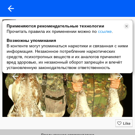
Рыбалка, охота и отдых в России!
Применяются рекомендательные технологии
added a photo
Прочитать правила их применении можно по
ссылке
.
28 Aug в 15:39
Возможны упоминания
В контенте могут упоминаться наркотики и связанная с ними
информация. Незаконное потребление наркотических
средств, психотропных веществ и их аналогов причиняет
вред здоровью, их незаконный оборот запрещён и влечёт
установленную законодательством ответственность
Like
Предыдущие комментарии