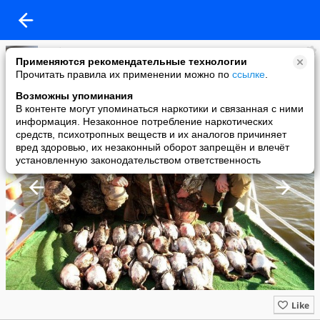
Рыбалка, охота и отдых в России!
Применяются рекомендательные технологии
added a photo
Прочитать правила их применении можно по
ссылке
.
28 Aug в 15:39
Возможны упоминания
В контенте могут упоминаться наркотики и связанная с ними
информация. Незаконное потребление наркотических
средств, психотропных веществ и их аналогов причиняет
вред здоровью, их незаконный оборот запрещён и влечёт
установленную законодательством ответственность
Like