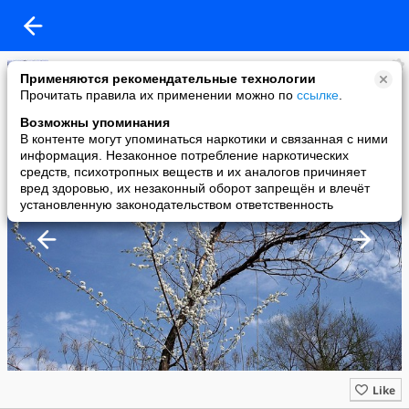
Ташкент
Применяются рекомендательные технологии
added a photo
Прочитать правила их применении можно по
ссылке
.
13 Dec в 14:05
Возможны упоминания
В контенте могут упоминаться наркотики и связанная с ними
информация. Незаконное потребление наркотических
средств, психотропных веществ и их аналогов причиняет
вред здоровью, их незаконный оборот запрещён и влечёт
установленную законодательством ответственность
Like