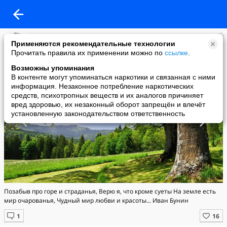
Meliora Spero
Применяются рекомендательные технологии
added a photo
Прочитать правила их применении можно по
ссылке
.
06 Sep в 18:00
Возможны упоминания
В контенте могут упоминаться наркотики и связанная с ними
информация. Незаконное потребление наркотических
средств, психотропных веществ и их аналогов причиняет
вред здоровью, их незаконный оборот запрещён и влечёт
установленную законодательством ответственность
Позабыв про горе и страданья, Верю я, что кроме суеты На земле есть
мир очарованья, Чудный мир любви и красоты... Иван Бунин