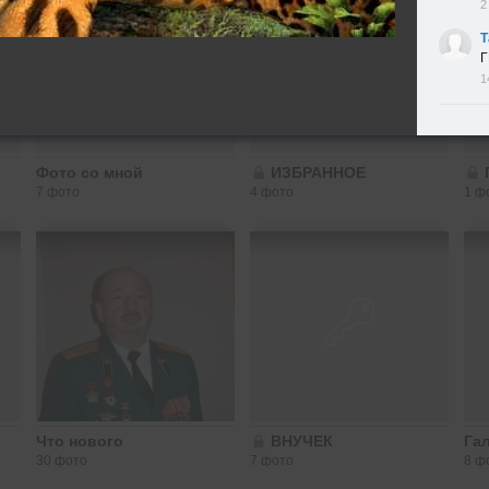
2
Т
Г
1
Фото со мной
ИЗБРАННОЕ
7 фото
4 фото
1 ф
Что нового
ВНУЧЕК
Га
30 фото
7 фото
8 ф