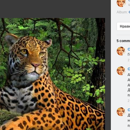
u
Album:
Нрав
5
comm
С
Г
2
С
д
д
д
Д
п
2
С
Д
н
п