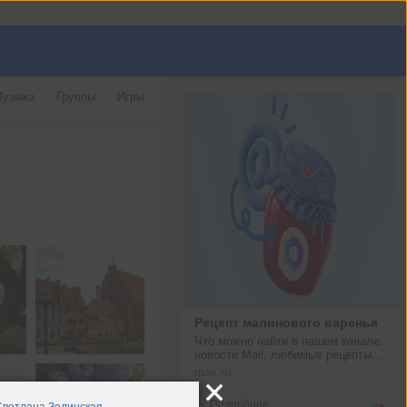
узыка
Группы
Игры
Рецепт малинового варенья
Что можно найти в нашем канале: 
новости Mail, любимые рецепты...
max.ru
Подробнее
Светлана Зелинская