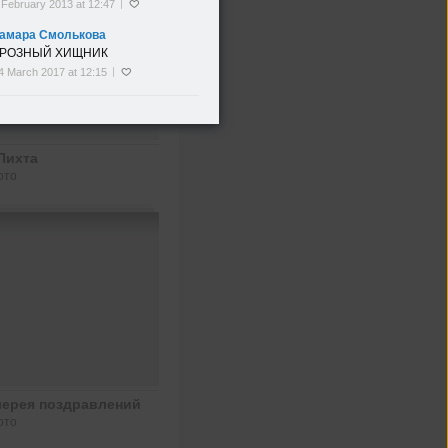
 February 2013 at 12:47
амара Смолькова
РОЗНЫЙ ХИЩНИК
4 March 2017 at 12:15
,
Log in to My World
to comment
Пихта
ото
лерея поздравлений
ото