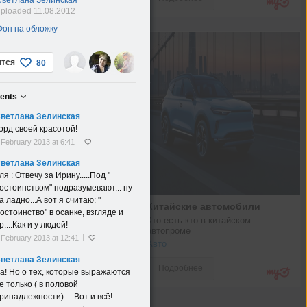
ploaded 11.08.2012
Фон на обложку
ится
80
ents
ветлана Зелинская
орд своей красотой!
 February 2013 at 6:41
ветлана Зелинская
ля
: Отвечу за Ирину.....Под "
остоинством" подразумевают... ну
а ладно...А вот я считаю: "
Китайские автомобили
остоинство" в осанке, взгляде и
Кто есть кто в китайском 
р....Как и у людей!
автопроме
 February 2013 at 12:41
Авто
ветлана Зелинская
Подробнее
а! Но о тех, которые выражаются
е только ( в половой
ринадлежности).... Вот и всё!