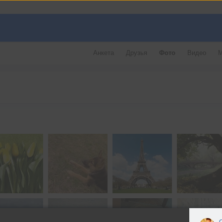
Анкета
Друзья
Фото
Видео
М