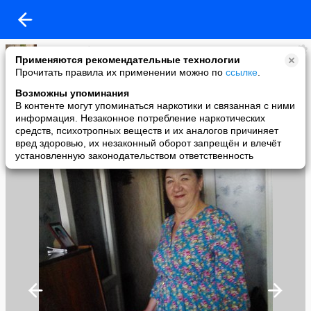
Хадиша Абдрахманова
Применяются рекомендательные технологии
added a photo
Прочитать правила их применении можно по
ссылке
.
05 Jun в 09:49
Возможны упоминания
В контенте могут упоминаться наркотики и связанная с ними
информация. Незаконное потребление наркотических
средств, психотропных веществ и их аналогов причиняет
вред здоровью, их незаконный оборот запрещён и влечёт
установленную законодательством ответственность