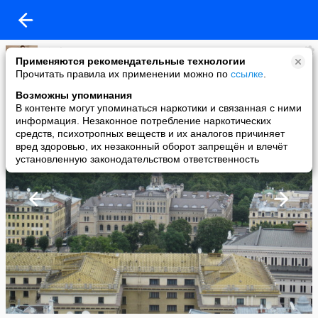
Vitaly
Применяются рекомендательные технологии
added a photo
Прочитать правила их применении можно по
ссылке
.
03 Sep в 14:47
Возможны упоминания
В контенте могут упоминаться наркотики и связанная с ними
информация. Незаконное потребление наркотических
средств, психотропных веществ и их аналогов причиняет
вред здоровью, их незаконный оборот запрещён и влечёт
установленную законодательством ответственность