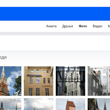
Анкета
Друзья
Фото
Видео
М
юди