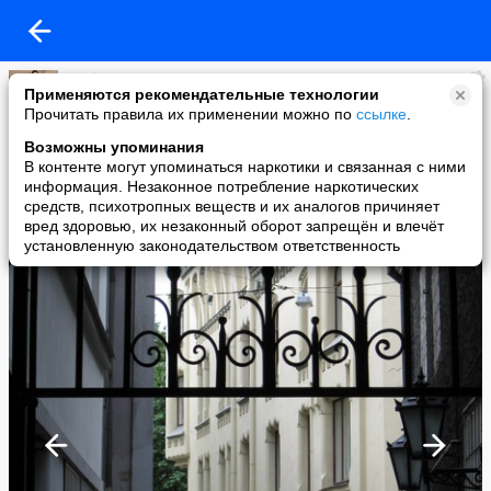
Vitaly
Применяются рекомендательные технологии
added a photo
Прочитать правила их применении можно по
ссылке
.
09 Sep в 16:18
Возможны упоминания
В контенте могут упоминаться наркотики и связанная с ними
информация. Незаконное потребление наркотических
средств, психотропных веществ и их аналогов причиняет
вред здоровью, их незаконный оборот запрещён и влечёт
установленную законодательством ответственность