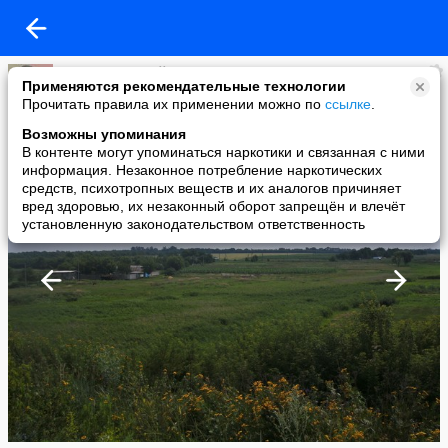
Павел Белицкий
Применяются рекомендательные технологии
added a photo
Прочитать правила их применении можно по
ссылке
.
07 Jul в 13:27
Возможны упоминания
В контенте могут упоминаться наркотики и связанная с ними
информация. Незаконное потребление наркотических
средств, психотропных веществ и их аналогов причиняет
вред здоровью, их незаконный оборот запрещён и влечёт
установленную законодательством ответственность