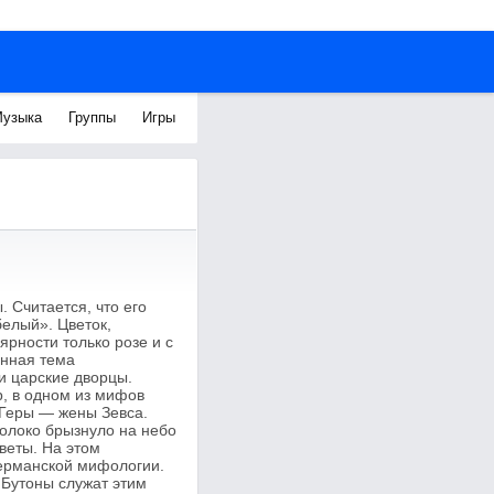
узыка
Группы
Игры
 Считается, что его
елый». Цветок,
ярности только розе и с
енная тема
и царские дворцы.
р, в одном из мифов
 Геры — жены Зевса.
молоко брызнуло на небо
веты. На этом
германской мифологии.
 Бутоны служат этим