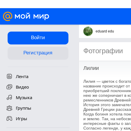
eduard edu
Войти
Фотографии
Регистрация
Лилии
Лента
Лилия — цветок с богато
название происходит от
Видео
приобретший поклоннико
нею же соперничает в к
Музыка
ремесленников Древней 
История этого замечате
Группы
Древней Греции рассказ
Когда богиня хотела пок
Игры
и землю. Так, на небос
интересные факты о заг
Согласно легенде, у каж