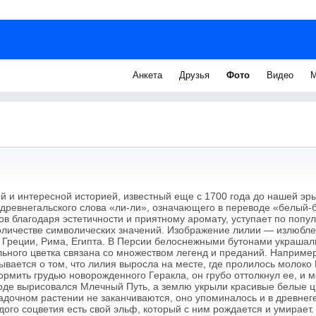
Анкета
Друзья
Фото
Видео
М
й и интересной историей, известный еще с 1700 года до нашей эры.
 древнегальского слова «ли-ли», означающего в переводе «белый-б
в благодаря эстетичности и приятному аромату, уступает по попул
оличестве символических значений. Изображение лилии — излюбл
Греции, Рима, Египта. В Персии белоснежными бутонами украшал
льного цветка связана со множеством легенд и преданий. Наприме
ывается о том, что лилия выросла на месте, где пролилось молоко
ормить грудью новорожденного Геракла, он грубо оттолкнул ее, и 
воде вырисовался Млечный Путь, а землю укрыли красивые белые ц
адочном растении не заканчиваются, оно упоминалось и в древне
дого соцветия есть свой эльф, который с ним рождается и умирает.