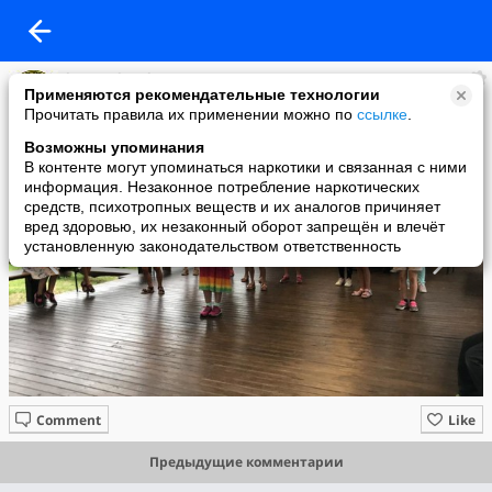
karate shotokan
Применяются рекомендательные технологии
added a photo
Прочитать правила их применении можно по
ссылке
.
08 Apr в 13:35
Возможны упоминания
В контенте могут упоминаться наркотики и связанная с ними
информация. Незаконное потребление наркотических
средств, психотропных веществ и их аналогов причиняет
вред здоровью, их незаконный оборот запрещён и влечёт
установленную законодательством ответственность
Comment
Like
Предыдущие комментарии