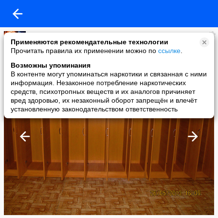
-+-
Применяются рекомендательные технологии
added a photo
Прочитать правила их применении можно по
ссылке
.
29 May в 16:24
Возможны упоминания
В контенте могут упоминаться наркотики и связанная с ними
информация. Незаконное потребление наркотических
средств, психотропных веществ и их аналогов причиняет
вред здоровью, их незаконный оборот запрещён и влечёт
установленную законодательством ответственность