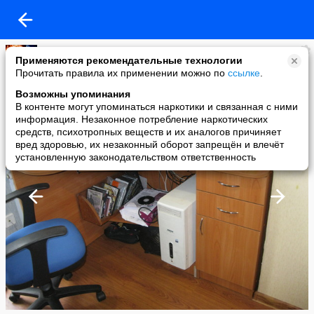
-+-
Применяются рекомендательные технологии
added a photo
Прочитать правила их применении можно по
ссылке
.
20 Aug в 08:28
Возможны упоминания
В контенте могут упоминаться наркотики и связанная с ними
информация. Незаконное потребление наркотических
средств, психотропных веществ и их аналогов причиняет
вред здоровью, их незаконный оборот запрещён и влечёт
установленную законодательством ответственность