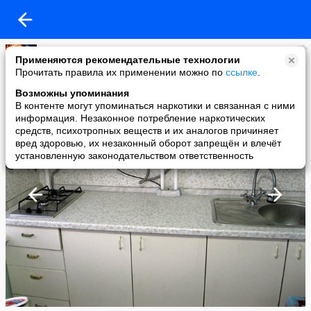
-+-
Применяются рекомендательные технологии
added a photo
Прочитать правила их применении можно по
ссылке
.
01 Feb в 08:22
Возможны упоминания
В контенте могут упоминаться наркотики и связанная с ними
информация. Незаконное потребление наркотических
средств, психотропных веществ и их аналогов причиняет
вред здоровью, их незаконный оборот запрещён и влечёт
установленную законодательством ответственность