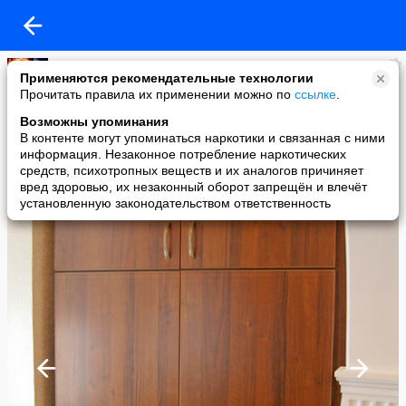
-+-
Применяются рекомендательные технологии
added a photo
Прочитать правила их применении можно по
ссылке
.
01 Feb в 08:21
Возможны упоминания
В контенте могут упоминаться наркотики и связанная с ними
информация. Незаконное потребление наркотических
средств, психотропных веществ и их аналогов причиняет
вред здоровью, их незаконный оборот запрещён и влечёт
установленную законодательством ответственность