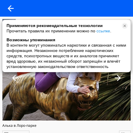
Елена Казанцева
Применяются рекомендательные технологии
added a photo
Прочитать правила их применении можно по
ссылке
.
26 Feb в 20:50
Возможны упоминания
В контенте могут упоминаться наркотики и связанная с ними
информация. Незаконное потребление наркотических
средств, психотропных веществ и их аналогов причиняет
вред здоровью, их незаконный оборот запрещён и влечёт
установленную законодательством ответственность
Алька в Лоро-парке