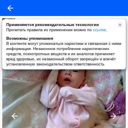
Нелля Нарметова
Применяются рекомендательные технологии
added a photo
Прочитать правила их применении можно по
ссылке
.
03 Mar в 16:34
Возможны упоминания
В контенте могут упоминаться наркотики и связанная с ними
информация. Незаконное потребление наркотических
средств, психотропных веществ и их аналогов причиняет
вред здоровью, их незаконный оборот запрещён и влечёт
установленную законодательством ответственность