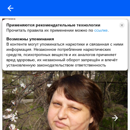
Нелля Нарметова
Применяются рекомендательные технологии
added a photo
Прочитать правила их применении можно по
ссылке
.
15 Mar в 00:10
Возможны упоминания
В контенте могут упоминаться наркотики и связанная с ними
информация. Незаконное потребление наркотических
средств, психотропных веществ и их аналогов причиняет
вред здоровью, их незаконный оборот запрещён и влечёт
установленную законодательством ответственность