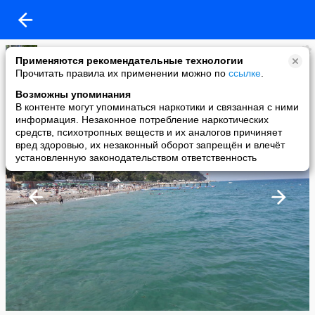
L
Применяются рекомендательные технологии
added a photo
Прочитать правила их применении можно по
ссылке
.
27 Aug в 05:03
Возможны упоминания
В контенте могут упоминаться наркотики и связанная с ними
информация. Незаконное потребление наркотических
средств, психотропных веществ и их аналогов причиняет
вред здоровью, их незаконный оборот запрещён и влечёт
установленную законодательством ответственность