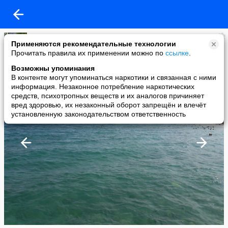
L
Применяются рекомендательные технологии
added a photo
Прочитать правила их применении можно по
ссылке
.
28 Aug в 12:50
Возможны упоминания
В контенте могут упоминаться наркотики и связанная с ними
информация. Незаконное потребление наркотических
средств, психотропных веществ и их аналогов причиняет
вред здоровью, их незаконный оборот запрещён и влечёт
установленную законодательством ответственность