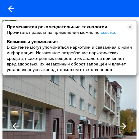
L
Применяются рекомендательные технологии
added a photo
Прочитать правила их применении можно по
ссылке
.
21 Oct в 20:38
Возможны упоминания
В контенте могут упоминаться наркотики и связанная с ними
информация. Незаконное потребление наркотических
средств, психотропных веществ и их аналогов причиняет
вред здоровью, их незаконный оборот запрещён и влечёт
установленную законодательством ответственность