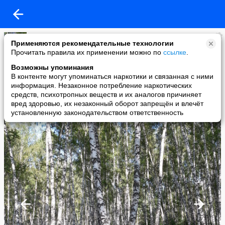
L
Применяются рекомендательные технологии
added a photo
Прочитать правила их применении можно по
ссылке
.
18 Aug в 18:11
Возможны упоминания
В контенте могут упоминаться наркотики и связанная с ними
информация. Незаконное потребление наркотических
средств, психотропных веществ и их аналогов причиняет
вред здоровью, их незаконный оборот запрещён и влечёт
установленную законодательством ответственность