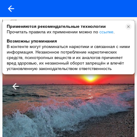
Наталья Сергеевна Логинова
Применяются рекомендательные технологии
added a photo
Прочитать правила их применении можно по
ссылке
.
15 May в 22:47
Возможны упоминания
В контенте могут упоминаться наркотики и связанная с ними
информация. Незаконное потребление наркотических
средств, психотропных веществ и их аналогов причиняет
вред здоровью, их незаконный оборот запрещён и влечёт
установленную законодательством ответственность