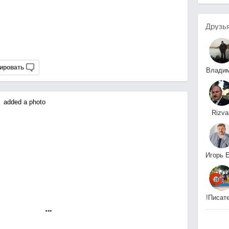
Друзь
ировать
Влади
Ковал
added a photo
Rizva
Aliye
Иван
!Писат
Александр Роман