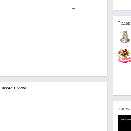
Подар
added a photo
Виде