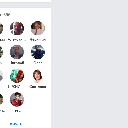
я
696
мир
Александр
Чернигин
ёв
Костенко
Алексей
n
Николай
Олег
v
Бойченко
Нажиганов
Игорь Евгеньевич
ЯРКИЙ МИР
Светлана
ов
Плотникова
ТВОРЧЕСТВАܨ
ель
Нина
ов
Яковленко
View all