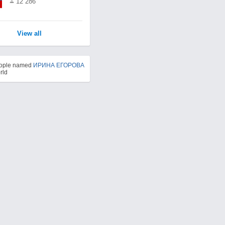
12 286
View all
eople named
ИРИНА ЕГОРОВА
rld