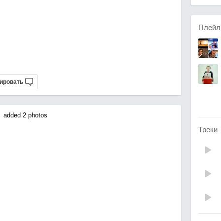
Плейл
ировать
added 2 photos
Треки