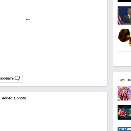
ировать
Групп
added a photo