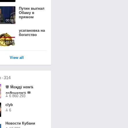
Качестве
Путин выгнал
Обаму в
прямом
00:06
эфире!
усатановка на
богатство
01:53
View all
ы
314
🌸 Ḿεҗдẏ нαмน
дεᏰочҝαмน 🌸
6 860 293
clyb
6
Новости Кубани