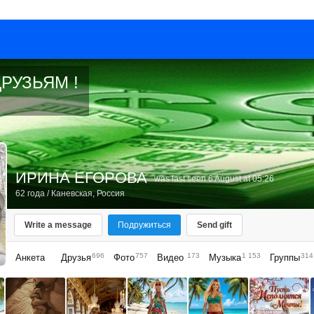
РУЗЬЯМ !
ИРИНА ЕГОРОВА
was last seen 6 August at 05:26
62 года
/
Каневская, Россия
Write a message
Подружиться
Send gift
696
757
173
1 153
314
Анкета
Друзья
Фото
Видео
Музыка
Группы