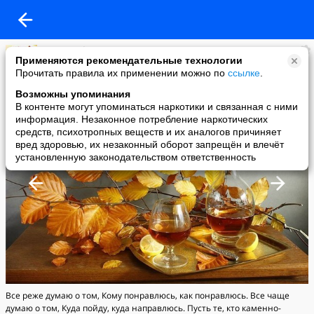
елена нефедова
Применяются рекомендательные технологии
added a photo
Прочитать правила их применении можно по
ссылке
.
27 Sep в 11:55
Возможны упоминания
В контенте могут упоминаться наркотики и связанная с ними
информация. Незаконное потребление наркотических
средств, психотропных веществ и их аналогов причиняет
вред здоровью, их незаконный оборот запрещён и влечёт
установленную законодательством ответственность
Все реже думаю о том, Кому понравлюсь, как понравлюсь. Все чаще
думаю о том, Куда пойду, куда направлюсь. Пусть те, кто каменно-