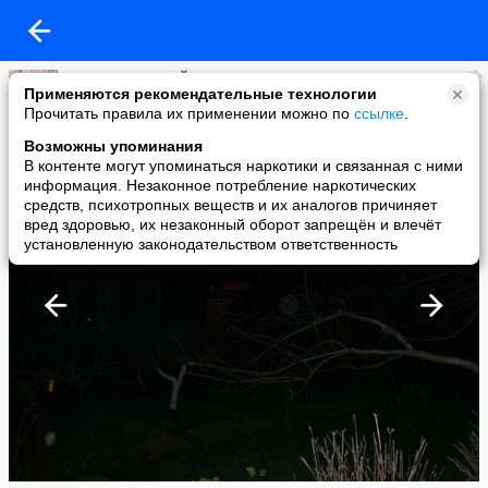
АНИКИН АЛЕКСЕЙ
Применяются рекомендательные технологии
added a photo
Прочитать правила их применении можно по
ссылке
.
27 Apr в 16:36
Возможны упоминания
В контенте могут упоминаться наркотики и связанная с ними
информация. Незаконное потребление наркотических
средств, психотропных веществ и их аналогов причиняет
вред здоровью, их незаконный оборот запрещён и влечёт
установленную законодательством ответственность