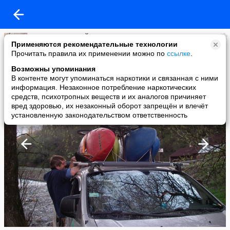
АНИКИН АЛЕКСЕЙ
Применяются рекомендательные технологии
added a photo
Прочитать правила их применении можно по
ссылке
.
27 Apr в 18:00
Возможны упоминания
В контенте могут упоминаться наркотики и связанная с ними
информация. Незаконное потребление наркотических
средств, психотропных веществ и их аналогов причиняет
вред здоровью, их незаконный оборот запрещён и влечёт
установленную законодательством ответственность